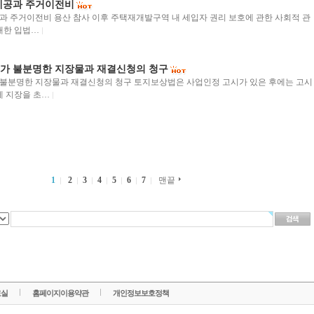
제공과 주거이전비
 주거이전비 용산 참사 이후 주택재개발구역 내 세입자 권리 보호에 관한 사회적 관
대한 입법…
가 불분명한 지장물과 재결신청의 청구
불분명한 지장물과 재결신청의 청구 토지보상법은 사업인정 고시가 있은 후에는 고시
에 지장을 초…
1
2
3
4
5
6
7
맨끝
료실
홈페이지이용약관
개인정보보호정책