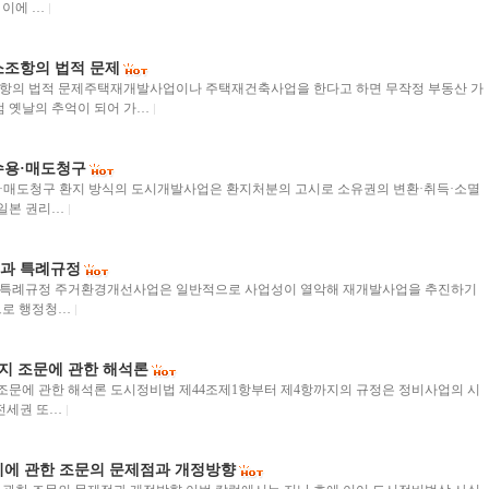
이에 …
조항의 법적 문제
항의 법적 문제주택재개발사업이나 주택재건축사업을 한다고 하면 무작정 부동산 가
점 옛날의 추억이 되어 가…
수용·매도청구
매도청구 환지 방식의 도시개발사업은 환지처분의 고시로 소유권의 변환·취득·소멸
 일본 권리…
과 특례규정
특례규정 주거환경개선사업은 일반적으로 사업성이 열악해 재개발사업을 추진하기
으로 행정청…
해지 조문에 관한 해석론
 조문에 관한 해석론 도시정비법 제44조제1항부터 제4항까지의 규정은 정비사업의 시
전세권 또…
에 관한 조문의 문제점과 개정방향