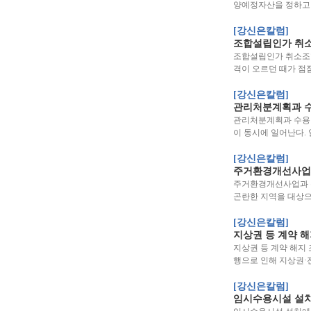
양예정자산을 정하고 
[강신은칼럼]
조합설립인가 취소
조합설립인가 취소조
격이 오르던 때가 점
[강신은칼럼]
관리처분계획과 
관리처분계획과 수용·
이 동시에 일어난다.
[강신은칼럼]
주거환경개선사업
주거환경개선사업과 
곤란한 지역을 대상
[강신은칼럼]
지상권 등 계약 
지상권 등 계약 해지
행으로 인해 지상권·
[강신은칼럼]
임시수용시설 설치