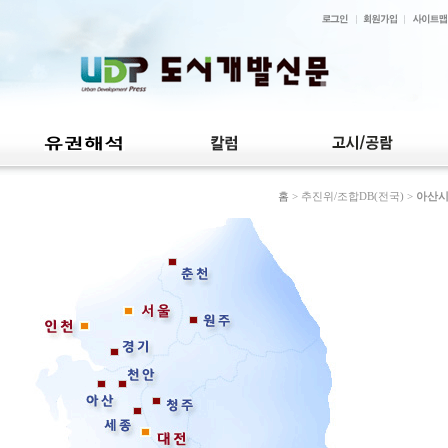
홈
> 추진위/조합DB(전국) >
아산