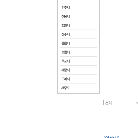
전주시
창원시
천안시
청주시
춘천시
포항시
목포시
세종시
구미시
제주도
[아산시]