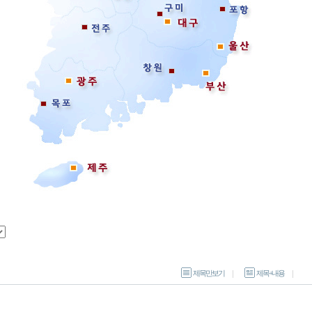
제목만보기
제목+내용