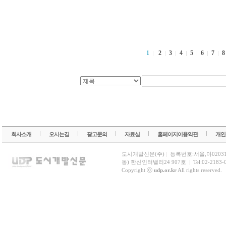
1
2
3
4
5
6
7
회사소개
오시는길
광고문의
자료실
홈페이지이용약관
개인
도시개발신문(주)
|
등록번호:서울,아0203
동) 한신인터밸리24 907호
|
Tel:02-2183-
Copyright ⓒ
udp.or.kr
All rights reserved.