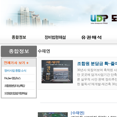
수재연
조합원 분담금 확~줄여
30년사 되짚어보며 축적된 사
정비사업 종합 소식
안 곳곳에 담겨사업기간 단축
Hot_Issue - 영상뉴스
른 실무적 사안 완벽 정리추진
한 필독서!재개발‧재건축 3
조합원 분양 대상 특강
도정법 빈집법 개정 해설
[수재연]