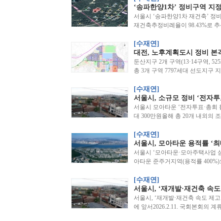
‘송파한양1차’ 정비구역 지정
서울시 ‘송파한양1차 재건축’ 정비
재건축추정비례율이 98.43%로 
[수재연]
대전, 노후계획도시 정비 본격
둔산지구 2개 구역(13·14구역, 5
총 3개 구역 7797세대 선도지구
[수재연]
서울시, 소규모 정비 ‘전자투표
서울시 모아타운 ‘전자투표·총회 활
대 300만원올해 총 20개 내외의 
[수재연]
서울시, 모아타운 용적률 ‘최대
서울시 ‘모아타운·모아주택사업 
아타운 준주거지역(용적률 400%
[수재연]
서울시, ‘재개발·재건축 속도 
서울시, ‘재개발·재건축 속도 제고’
에 앞서2026.2.11. 국회본회의