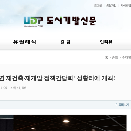
홈
> 종합 >
수재
수재연 재건축‧재개발 정책간담회’ 성황리에 개최!
1:06 조회 : 1,408
목록보기