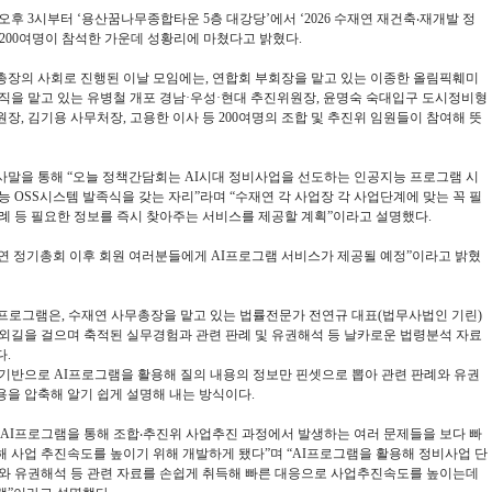
 오후 3시부터 ‘용산꿈나무종합타운 5층 대강당’에서 ‘2026 수재연 재건축‧재개발 정
200여명이 참석한 가운데 성황리에 마쳤다고 밝혔다.
총장의 사회로 진행된 이날 모임에는, 연합회 부회장을 맡고 있는 이종한 올림픽훼미
직을 맡고 있는 유병철 개포 경남·우성·현대 추진위원장, 윤명숙 숙대입구 도시정비형
장, 김기용 사무처장, 고용한 이사 등 200여명의 조합 및 추진위 임원들이 참여해 뜻
사말을 통해 “오늘 정책간담회는 AI시대 정비사업을 선도하는 인공지능 프로그램 시
능 OSS시스템 발족식을 갖는 자리”라며 “수재연 각 사업장 각 사업단계에 맞는 꼭 필
례 등 필요한 정보를 즉시 찾아주는 서비스를 제공할 계획”이라고 설명했다.
재연 정기총회 이후 회원 여러분들에게 AI프로그램 서비스가 제공될 예정”이라고 밝혔
프로그램은, 수재연 사무총장을 맡고 있는 법률전문가 전연규 대표(법무사법인 기린)
 외길을 걸으며 축적된 실무경험과 관련 판례 및 유권해석 등 날카로운 법령분석 자료
.
기반으로 AI프로그램을 활용해 질의 내용의 정보만 핀셋으로 뽑아 관련 판례와 유권
을 압축해 알기 쉽게 설명해 내는 방식이다.
AI프로그램을 통해 조합‧추진위 사업추진 과정에서 발생하는 여러 문제들을 보다 빠
 사업 추진속도를 높이기 위해 개발하게 됐다”며 “
AI프로그램을 활용해
정비사업 단
례와 유권해석 등 관련 자료를 손쉽게 취득해 빠른 대응으로 사업추진속도를 높이는데