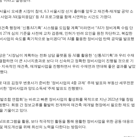
램”이라고 설명했다.
서울시 오세훈 시장이 참석, 6.3 서울시장 선거 출마를 앞두고 재건축‧재개발 공약 소
사업과 AI(질의응답)’ 등 AI 프로그램을 함께 시연하는 시간도 가졌다.
재건축 행정에 ‘신통AI기획’ 시스템을 도입할 계획”이라면서 “AI가 정비계획 수립 단
의 27개 심의 기준을 사전에 교차 검증해, 인허가 반려 요인을 원천 차단하고, 복잡한
비사업의 속도를 획기적으로 높이겠다”며 AI를 활용한 정비사업 탄력 공약을 발표했
은 “시장님이 계획하는 전화 상담 플랫폼 등 AI를 활용한 ‘신통AI기획’과 우리 수재
결합하면 더 큰 시너지효과로 보다 더 신속하고 정확한 정비사업이 진행될 것으로 기
가 지속적인 재건축, 재개발사업을 진행하면서 우리 수재연과 연대해 좋은 결과를 낳았
했다.
 대표 김정우 변호사가 준비한 ‘정비사업의 4중 규제’ 주제 발표와 부동산 세무전문
준비한 ‘정비사업과 양도소득세’주제 발표도 진행됐다.
발조합 연합회’는 바르고 빠른 정비사업의 활성화를 목적으로 지난 2022년 9월 창립
범했다. 회원 간 정보교류를 활발히 전개하며 재건축·재개발 현장에서 필요한 제도·법
을 기울이고 있다.
I프로그램을 활용, 보다 적극적인 활동을 통해 원활한 정비사업을 위한 공동 대응으
및 제도개선을 위해 최선의 노력을 다한다는 방침이다.