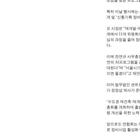
초점을 맞춘 프로그
특히 이날 행사에는 
개 및 ‘신통기획 정비
오 시장은 “재개발·
계에서 11개 위원회
심의 과정을 줄여 정
다.
이에 전연규 사무총장
연의 AI프로그램을 
대된다”며 “서울시
으면 좋겠다”고 제안
이어 법무법인 센트로
가 장정섭 박사가 
‘수도권 재건축·재개
총회를 개최하며 출
령 개선을 위한 노력
앞으로도 연합회는 A
로 정비사업 활성화 