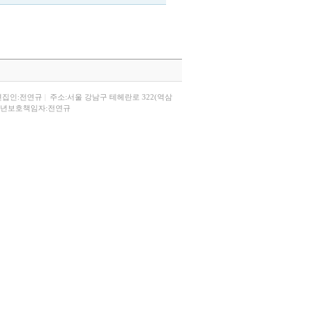
편집인:전연규
|
주소:서울 강남구 테헤란로 322(역삼
년보호책임자:전연규