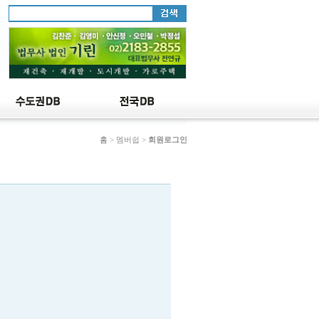
홈
> 멤버쉽 >
회원로그인