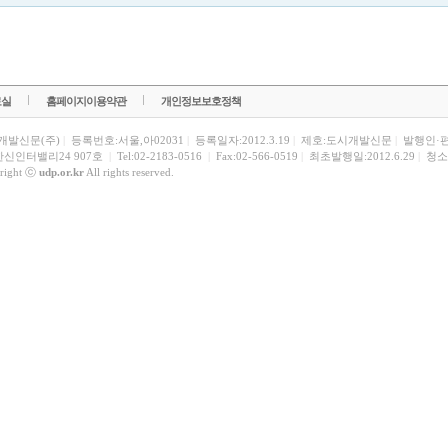
료실
홈페이지이용약관
개인정보보호정책
개발신문(주)
|
등록번호:서울,아02031
|
등록일자:2012.3.19
|
제호:도시개발신문
|
발행인·
한신인터밸리24 907호
|
Tel:02-2183-0516
|
Fax:02-566-0519
|
최초발행일:2012.6.29
|
청소
right ⓒ
udp.or.kr
All rights reserved.