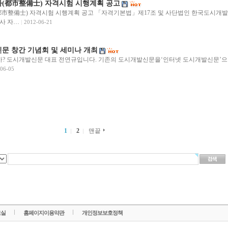
사(都市整備士) 자격시험 시행계획 공고
都市整備士) 자격시험 시행계획 공고 「자격기본법」제17조 및 사단법인 한국도시개발
사 자…
2012-06-21
문 창간 기념회 및 세미나 개최
까? 도시개발신문 대표 전연규입니다. 기존의 도시개발신문을‘인터넷 도시개발신문’으
06-05
1
2
맨끝
료실
홈페이지이용약관
개인정보보호정책