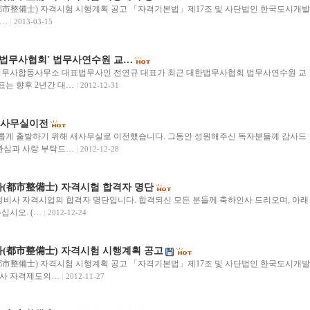
都市整備士) 자격시험 시행계획 공고 「자격기본법」제17조 및 사단법인 한국도시개발
…
2013-03-15
한법무사협회' 법무사연수원 교…
법무사합동사무소 대표법무사인 전연규 대표가 최근 대한법무사협회 법무사연수원 교
표는 향후 2년간 대…
2012-12-31
 사무실이전
게 출발하기 위해 새사무실로 이전했습니다. 그동안 성원해주신 독자분들께 감사드
관심과 사랑 부탁드…
2012-12-28
사(都市整備士) 자격시험 합격자 명단
도시정비사 자격시업의 합격자 명단입니다. 합격되신 모든 분들께 축하인사 드리오며, 아래
십시오. (…
2012-12-24
사(都市整備士) 자격시험 시행계획 공고
都市整備士) 자격시험 시행계획 공고 「자격기본법」제17조 및 사단법인 한국도시개발
사 자격제도의…
2012-11-27