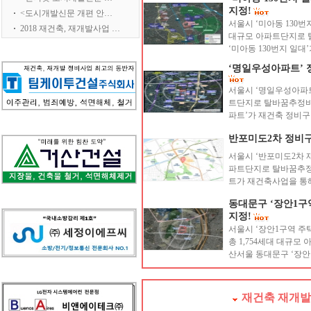
지정!
<도시개발신문 개편 안…
서울시 ‘미아동 130번지
2018 재건축, 재개발사업 …
대규모 아파트단지로 탈
‘미아동 130번지 일대’
‘명일우성아파트’ 정
서울시 ‘명일우성아파트
트단지로 탈바꿈추정비례
파트’가 재건축 정비구역
반포미도2차 정비구역
서울시 ‘반포미도2차 재
파트단지로 탈바꿈추정비
트가 재건축사업을 통해 
동대문구 ‘장안1구
지정!
서울시 ‘장안1구역 주
총 1,754세대 대규모
산서울 동대문구 ‘장안1
재건축 재개발