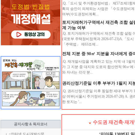
.Q.「도시 및 주거환경정비법」 제57조제1항
획의 승인이 의제되는 사업은 「수도권정비계획
여부(수도권정비계획...
토지거래허가구역에서 재건축 조합 설립
계 가능 여부
.Q. 토지거래허가구역에서 재건축 조합 설립 
(국토부 주택정비정책과 2026-07-23)A.「
「주택법」 제63조제...
전체 지분 중 90㎡ 지분을 자녀에게 증
.Q. 재개발사업을 계획하고 있는 지역 내 1필
가 그 지분 중 대지와 도로의 합산면적 90㎡
와 자녀는 각각 분...
권리산정기준일 이후 부부가 1필지 지분
.Q. 권리산정기준일 이후 동일한 세대 부부가 
상 여부(서울시 주거정비과 2026-07-28) 
한 토지는 '...
수도권 재건축·재개
공지사항 & 독자코너
<인터넷 도시개발신문 …
‘미아동 130번지 